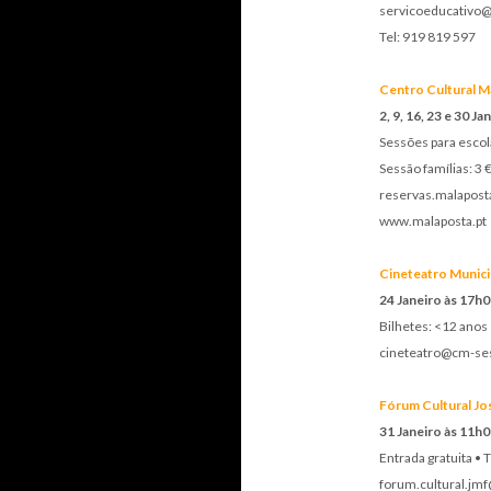
servicoeducativo
Tel: 919 819 597
Centro Cultural M
2, 9, 16, 23 e 30 J
Sessões para esco
Sessão famílias: 3 
reservas.malaposta
www.malaposta.pt
Cineteatro Munici
24 Janeiro às 17h0
Bilhetes: <12 anos 
cineteatro@cm-sesi
Fórum Cultural Jo
31 Janeiro às 11h0
Entrada gratuita • 
forum.cultural.jm