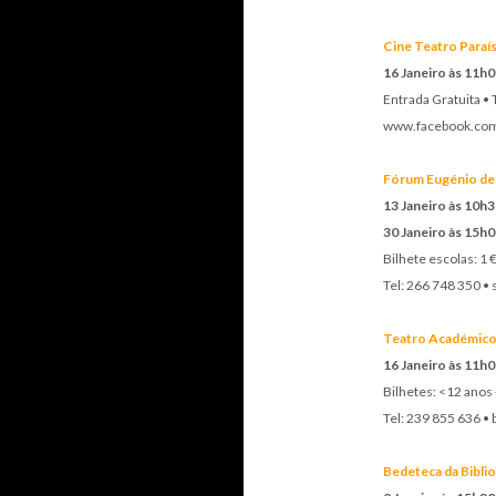
Cine Teatro Paraí
16 Janeiro às 11h0
Entrada Gratuita •
www.facebook.com
Fórum Eugénio de 
13 Janeiro às 10h3
30 Janeiro às 15h0
Bilhete escolas: 1 €
Tel: 266 748 350 •
Teatro Académico 
16 Janeiro às 11h0
Bilhetes: <12 anos +
Tel: 239 855 636 • 
Bedeteca da Bibli