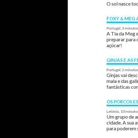
O sol nasce to
FOXY & MEG 
Portugal, 3 minuto
A Tia da Meg e
preparar para 
açúcar!
GINJAS E AS
Portugal, 2 minuto
Ginjas vai des
mala e das gal
fantásticas co
OS PORCOS ES
Letónia, 10 minuto
Um grupo de an
cidade. A sua 
para poderem s