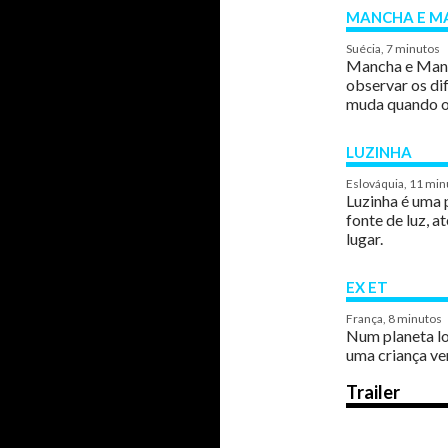
MANCHA E MA
Suécia, 7 minutos
Mancha e Manc
observar os di
muda quando o
LUZINHA
Eslováquia, 11 min
Luzinha é uma 
fonte de luz, a
lugar.
EX ET
França, 8 minutos
Num planeta lo
uma criança v
Trailer