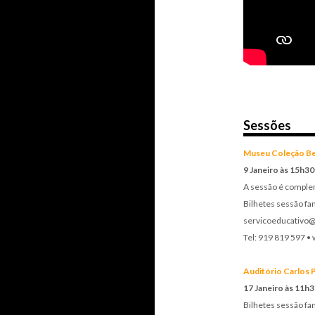
Sessões
Museu Coleção Be
9 Janeiro às 15h30
A sessão é complem
Bilhetes sessão fam
servicoeducativo
Tel: 919 819 597 
Auditório Carlos 
17 Janeiro às 11h3
Bilhetes sessão fam