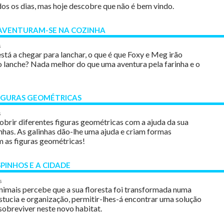
dos os dias, mas hoje descobre que não é bem vindo.
AVENTURAM-SE NA COZINHA
s
stá a chegar para lanchar, o que é que Foxy e Meg irão
o lanche? Nada melhor do que uma aventura pela farinha e o
 FIGURAS GEOMÉTRICAS
s
cobrir diferentes figuras geométricas com a ajuda da sua
inhas. As galinhas dão-lhe uma ajuda e criam formas
m as figuras geométricas!
PINHOS E A CIDADE
s
imais percebe que a sua floresta foi transformada numa
astucia e organização, permitir-lhes-á encontrar uma solução
obreviver neste novo habitat.