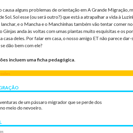
sso causa alguns problemas de orientação em A Grande Migração, 
de Sol.
Sol esse (ou será outro?) que está a atrapalhar a vida à Luzi
lanchar, e o Mancha e o Manchinhas também vão tentar comer no 
 o Ginjas anda às voltas com umas plantas muito esquisitas e os po
 casa deles. Por falar em casa, o nosso amigo ET não parece dar-
 se dão bem com ele?
ões incluem uma ficha pedagógica
.
essões
IGRAÇÃO
aventuras de um pássaro migrador que se perde dos
no meio do nevoeiro.
L
os