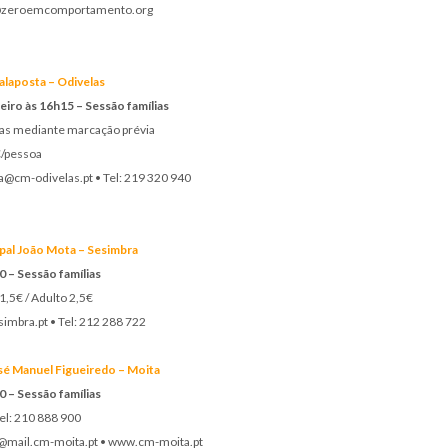
@zeroemcomportamento.org
alaposta – Odivelas
aneiro às 16h15 – Sessão famílias
las mediante marcação prévia
€/pessoa
@cm-odivelas.pt • Tel: 219 320 940
pal João Mota – Sesimbra
0 – Sessão famílias
1,5€ / Adulto 2,5€
mbra.pt • Tel: 212 288 722
sé Manuel Figueiredo – Moita
0 – Sessão famílias
Tel: 210 888 900
f@mail.cm-moita.pt • www.cm-moita.pt