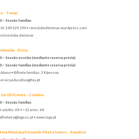
so – Tomar
0 – Sessão famílias
 Tel: 249 329 190 • cineclubedetomar.wordpress.com
/cineclube.detomar
Almeida – Évora
0 – Sessão escolas (mediante reserva prévia)
0 – Sessão famílias (mediante reserva prévia)
/aluno • Bilhete famílias: 2 €/pessoa
 servicoeducativo@fea.pt
De Gil Vicente – Coimbra
0 – Sessão famílias
 adulto: 4 € • >12 anos: 4 €
bilheteira@tagv.uc.pt • www.tagv.pt
oteca Municipal Fernando Piteira Santos – Amadora