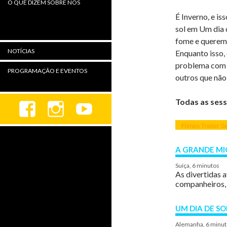
O QUE DIZEM SOBRE NÓS
É Inverno, e i
sol em Um dia 
fome e querem 
NOTÍCIAS
Enquanto isso,
problema com a
PROGRAMAÇÃO E EVENTOS
outros que não
Todas as sess
Filmes
Trailer
S
A GRANDE M
Suíça, 6 minutos
As divertidas 
companheiros, 
UM DIA DE SO
Alemanha, 6 minut