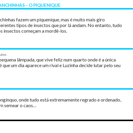
NCHINHAS – O PIQUENIQUE
hinhas fazem um piquenique, mas é muito mais giro
ferentes tipos de insectos que por lá andam. No entanto, tudo
s insectos começam a mordê-los.
utos
pequena lâmpada, que vive feliz num quarto onde é a única
té que um dia aparece um rival e Luzinha decide lutar pelo seu
ngínquo, onde tudo está extremamente regrado e ordenado,
em semear o caos…