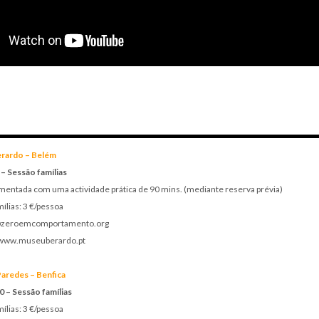
rardo – Belém
 – Sessão famílias
entada com uma actividade prática de 90 mins. (mediante reserva prévia)
ílias: 3 €/pessoa
@zeroemcomportamento.org
• www.museuberardo.pt
Paredes – Benfica
0 – Sessão famílias
ílias: 3 €/pessoa