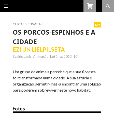
Procurar
SALTAR
PARA
O
CONTEÚDO
CURTAS METRAGENS
M/6
OS PORCOS-ESPINHOS E A
CIDADE
EZI UN LIELPILSETA
Evalds Lacis, Animação, Letónia, 2013, 10’
Um grupo de animais percebe que a sua floresta
foi transformada numa cidade. A sua astúcia e
organização permitir-lhes-á encontrar uma solução
para poderem sobreviver neste novo habitat.
Fotos