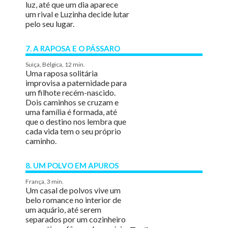
luz, até que um dia aparece
um rival e Luzinha decide lutar
pelo seu lugar.
7. A RAPOSA E O PÁSSARO
Suíça, Bélgica, 12 min.
Uma raposa solitária
improvisa a paternidade para
um filhote recém-nascido.
Dois caminhos se cruzam e
uma família é formada, até
que o destino nos lembra que
cada vida tem o seu próprio
caminho.
8. UM POLVO EM APUROS
França, 3 min.
Um casal de polvos vive um
belo romance no interior de
um aquário, até serem
separados por um cozinheiro