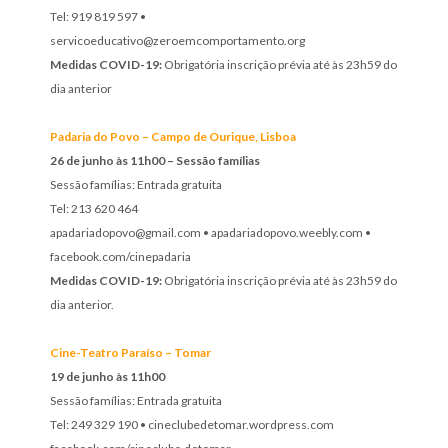
Tel: 919 819 597
•
servicoeducativo@zeroemcomportamento.org
Medidas COVID-19:
Obrigatória inscrição prévia até às 23h59 do
dia anterior
Padaria do Povo – Campo de Ourique, Lisboa
26 de junho às 11h00 – Sessão famílias
Sessão famílias: Entrada gratuita
Tel: 213 620 464
apadariadopovo@gmail.com • apadariadopovo.weebly.com •
facebook.com/cinepadaria
Medidas COVID-19:
Obrigatória inscrição prévia até às 23h59 do
dia anterior.
Cine-Teatro Paraíso – Tomar
19 de junho às 11h00
Sessão famílias: Entrada gratuita
Tel: 249 329 190 • cineclubedetomar.wordpress.com