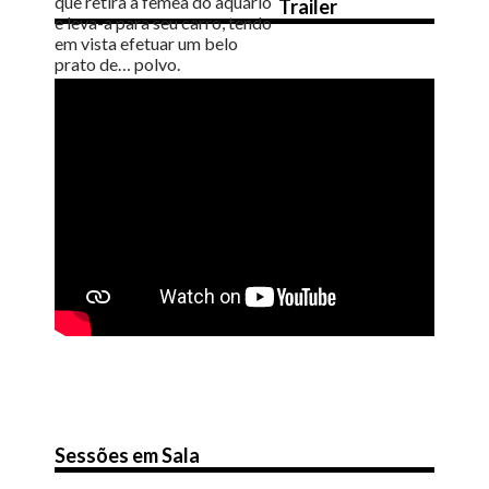
que retira a fêmea do aquário
Trailer
e leva-a para seu carro, tendo
em vista efetuar um belo
prato de… polvo.
Sessões em Sala