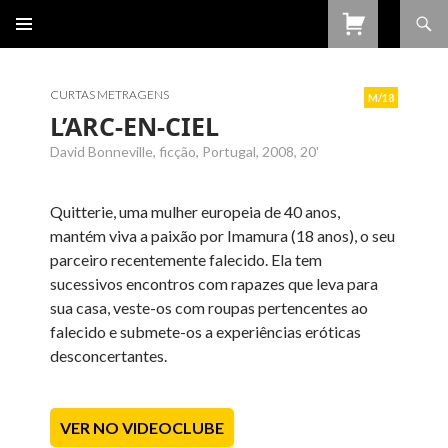
Procurar
SALTAR
PARA
O
CONTEÚDO
CURTAS METRAGENS
M/18
L’ARC-EN-CIEL
David Bonneville, ficção, Portugal, 2008, 20'
Quitterie, uma mulher europeia de 40 anos,
mantém viva a paixão por Imamura (18 anos), o seu
parceiro recentemente falecido. Ela tem
sucessivos encontros com rapazes que leva para
sua casa, veste-os com roupas pertencentes ao
falecido e submete-os a experiências eróticas
desconcertantes.
VER NO VIDEOCLUBE