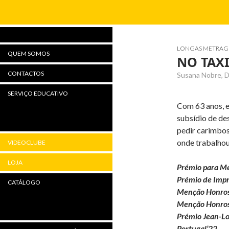
Procurar
LONGAS METRAG
QUEM SOMOS
NO TAXI
CONTACTOS
Susana Nobre, D
SERVIÇO EDUCATIVO
Com 63 anos, e
subsídio de de
pedir carimbos
onde trabalhou 
VIDEOCLUBE
LOJA
Prémio para Me
Prémio de Impr
CATÁLOGO
Menção Honrosa
Menção Honros
Prémio Jean-Lo
Portugal’22