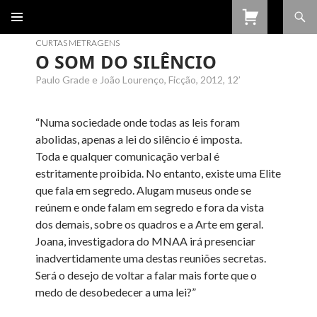
Procurar
SALTAR
PARA
CURTAS METRAGENS
O
O SOM DO SILÊNCIO
CONTEÚDO
Paulo Grade e João Lourenço, Ficção, 2012, 12’
“Numa sociedade onde todas as leis foram
abolidas, apenas a lei do silêncio é imposta.
Toda e qualquer comunicação verbal é
estritamente proibida. No entanto, existe uma Elite
que fala em segredo. Alugam museus onde se
reúnem e onde falam em segredo e fora da vista
dos demais, sobre os quadros e a Arte em geral.
Joana, investigadora do MNAA irá presenciar
inadvertidamente uma destas reuniões secretas.
Será o desejo de voltar a falar mais forte que o
medo de desobedecer a uma lei?”