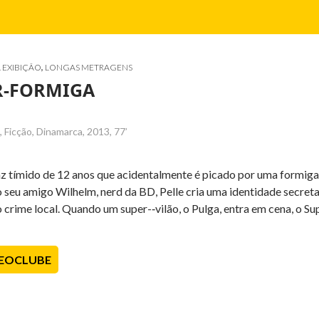
A EXIBIÇÃO
,
LONGAS METRAGENS
R-­FORMIGA
 Ficção, Dinamarca, 2013, 77’
az tímido de 12 anos que acidentalmente é picado por uma formiga 
 seu amigo Wilhelm, nerd da BD, Pelle cria uma identidade secreta:
rime local. Quando um super-­‐vilão, o Pulga, entra em cena, o Sup
DEOCLUBE