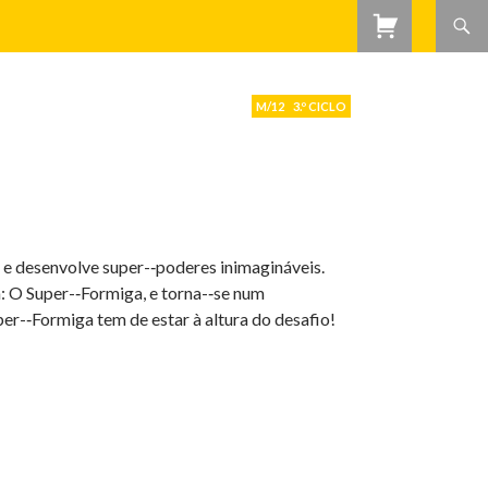
M/12
3.º CICLO
e desenvolve super-­‐poderes inimagináveis.
 O Super-­‐Formiga, e torna-­‐se num
er-­‐Formiga tem de estar à altura do desafio!