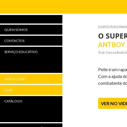
Procurar
DISPONÍVEIS PAR
QUEM SOMOS
O SUPE
CONTACTOS
ANTBOY
SERVIÇO EDUCATIVO
Ask Hasselbalch,
Pelle é um rap
Com a ajuda do
VIDEOCLUBE
combatente do c
LOJA
CATÁLOGO
VER NO VI