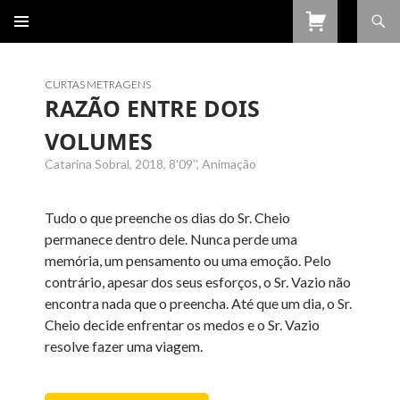
Procurar
SALTAR
PARA
O
CONTEÚDO
CURTAS METRAGENS
RAZÃO ENTRE DOIS
VOLUMES
Catarina Sobral, 2018, 8'09'', Animação
Tudo o que preenche os dias do Sr. Cheio
permanece dentro dele. Nunca perde uma
memória, um pensamento ou uma emoção. Pelo
contrário, apesar dos seus esforços, o Sr. Vazio não
encontra nada que o preencha. Até que um dia, o Sr.
Cheio decide enfrentar os medos e o Sr. Vazio
resolve fazer uma viagem.