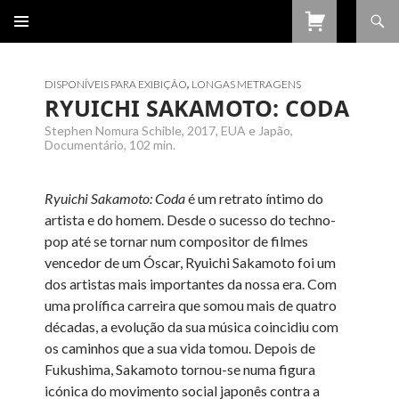
Procurar
SALTAR
PARA
O
CONTEÚDO
DISPONÍVEIS PARA EXIBIÇÃO
,
LONGAS METRAGENS
RYUICHI SAKAMOTO: CODA
Stephen Nomura Schible, 2017, EUA e Japão,
Documentário, 102 min.
Ryuichi Sakamoto: Coda
é um retrato íntimo do
artista e do homem. Desde o sucesso do techno-
pop até se tornar num compositor de filmes
vencedor de um Óscar, Ryuichi Sakamoto foi um
dos artistas mais importantes da nossa era. Com
uma prolífica carreira que somou mais de quatro
décadas, a evolução da sua música coincidiu com
os caminhos que a sua vida tomou. Depois de
Fukushima, Sakamoto tornou-se numa figura
icónica do movimento social japonês contra a