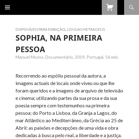
Procurar
SALTAR
PARA
O
CONTEÚDO
DISPONÍVEIS PARA EXIBIÇÃO
,
LONGAS METRAGENS
SOPHIA, NA PRIMEIRA
PESSOA
Manuel Mozos, Documentário, 2019, Portugal, 56 min.
Recorrendo ao espólio pessoal da autora, a
imagens actuais de locais onde viveu ou que lhe
foram queridos e a imagens de arquivo de televisão
e cinema; utilizando partes da sua prosa e da sua
poesia sempre com testemunhos na primeira
pessoa; do Porto a Lisboa, da Granja a Lagos, do
mar Atlântico ao Mediterrâneo, da Grécia ao 25 de
Abril: as paixões e decepções de uma vida e obra
dedicadas à busca pelo real, a liberdade e a justiça.