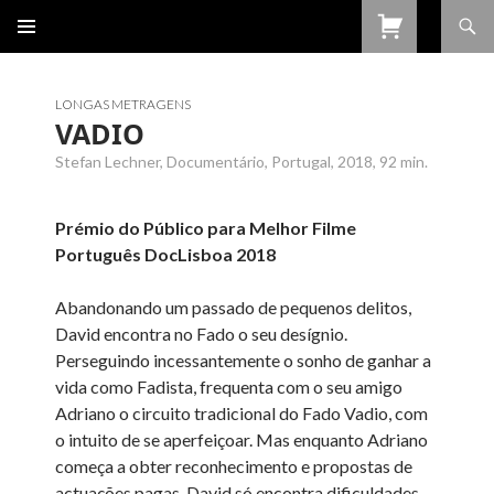
Procurar
SALTAR
PARA
O
CONTEÚDO
LONGAS METRAGENS
VADIO
Stefan Lechner, Documentário, Portugal, 2018, 92 min.
Prémio do Público para Melhor Filme
Português DocLisboa 2018
Abandonando um passado de pequenos delitos,
David encontra no Fado o seu desígnio.
Perseguindo incessantemente o sonho de ganhar a
vida como Fadista, frequenta com o seu amigo
Adriano o circuito tradicional do Fado Vadio, com
o intuito de se aperfeiçoar. Mas enquanto Adriano
começa a obter reconhecimento e propostas de
actuações pagas, David só encontra dificuldades.