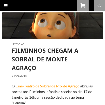
Procurar
SALTAR
PARA
O
CONTEÚDO
NOTÍCIAS
FILMINHOS CHEGAM A
SOBRAL DE MONTE
AGRAÇO
14/01/2016
O
Cine-Teatro de Sobral de Monte Agraço
abriu as
portas aos Filminhos Infantis e recebe no dia 17 de
Janeiro, às 16h, uma sessão dedicada ao tema
“Família”.