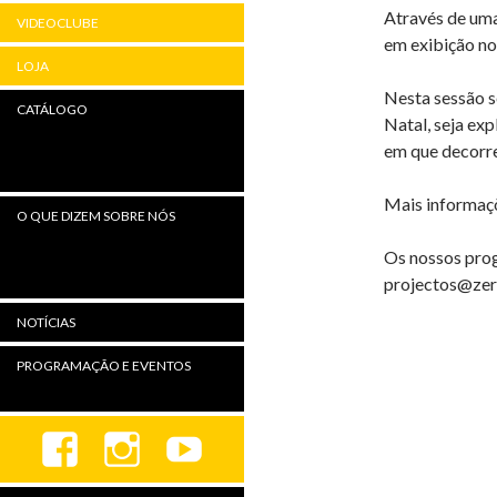
Através de uma
VIDEOCLUBE
em exibição no
LOJA
Nesta sessão s
CATÁLOGO
Natal, seja ex
em que decorre
Mais informa
O QUE DIZEM SOBRE NÓS
Os nossos prog
projectos@ze
NOTÍCIAS
PROGRAMAÇÃO E EVENTOS