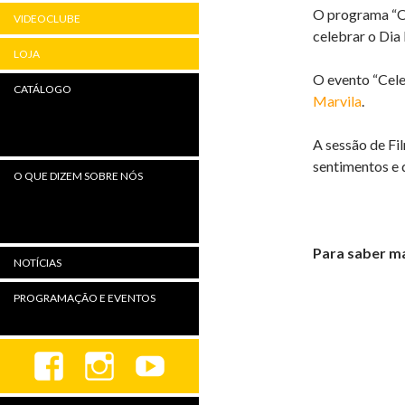
O programa “Os
VIDEOCLUBE
celebrar o Dia 
LOJA
O evento “Cele
CATÁLOGO
Marvila
.
A sessão de Fil
sentimentos e d
O QUE DIZEM SOBRE NÓS
Para saber m
NOTÍCIAS
PROGRAMAÇÃO E EVENTOS