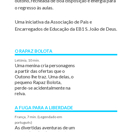
outono, recheada de boa disposição e energia para
o regresso às aulas.
Uma iniciativa da Associação de Pais e
Encarregados de Educação da EB1 S. João de Deus.
O RAPAZ BOLOTA
Letónia, 10 min.
Uma menina cria personagens
a partir das ofertas que o
Outono lhe traz. Uma delas, o
pequeno Rapaz Bolota,
perde-se acidentalmente na
relva.
A FUGA PARA A LIBERDADE
França, 7 min. (Legendado em
português)
As divertidas aventuras de um