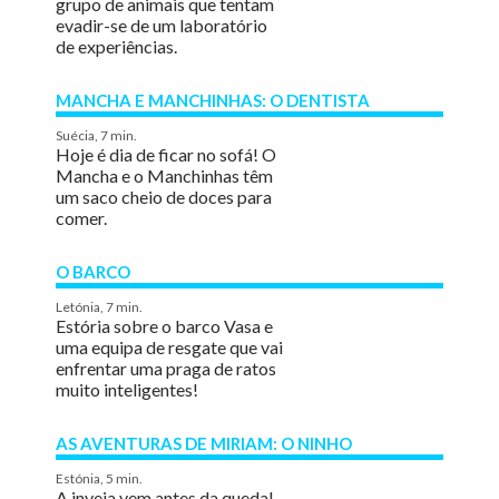
grupo de animais que tentam
evadir-se de um laboratório
de experiências.
MANCHA E MANCHINHAS: O DENTISTA
Suécia, 7 min.
Hoje é dia de ficar no sofá! O
Mancha e o Manchinhas têm
um saco cheio de doces para
comer.
O BARCO
Letónia, 7 min.
Estória sobre o barco Vasa e
uma equipa de resgate que vai
enfrentar uma praga de ratos
muito inteligentes!
AS AVENTURAS DE MIRIAM: O NINHO
Estónia, 5 min.
A inveja vem antes da queda!