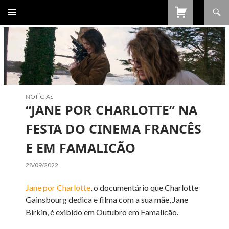
Procurar
SALTAR
PARA
O
CONTEÚDO
NOTÍCIAS
“JANE POR CHARLOTTE” NA
FESTA DO CINEMA FRANCÊS
E EM FAMALICÃO
28/09/2022
Jane por Charlotte
, o documentário que Charlotte
Gainsbourg dedica e filma com a sua mãe, Jane
Birkin, é exibido em Outubro em Famalicão.