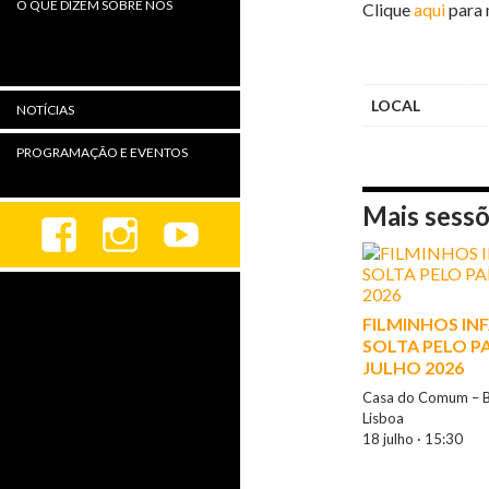
O QUE DIZEM SOBRE NÓS
Clique
aqui
para 
LOCAL
NOTÍCIAS
PROGRAMAÇÃO E EVENTOS
Mais sess
FILMINHOS INF
SOLTA PELO PA
JULHO 2026
Casa do Comum – Ba
Lisboa
18 julho · 15:30