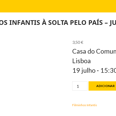
S INFANTIS À SOLTA PELO PAÍS – J
3,50
€
Casa do Comum 
Lisboa
19 julho · 15:3
Quantidade
ADICIONAR
de
FILMINHOS
INFANTIS
À
Filminhos Infantis
SOLTA
PELO