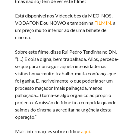
(mas não só) tem de ver este filme!
Está disponível nos Videoclubes da MEO, NOS,
VODAFONE ou NOWO e também na
FILMIN
, a
um preço muito inferior ao de uma bilhete de
cinema.
Sobre este filme, disse Rui Pedro Tendinha no DN,
“(…) É coisa digna, bem trabalhada. Aliás, percebe-
se que para conseguir aquela intensidade nas
visitas houve muito trabalho, muita confiança que
foi ganha. E, incrivelmente, o que poderia ser um
processo maçador (mais palhaçada, menos
palhaçada…) torna-se algo orgânico ao próprio
projecto. A missão do filme fica cumprida quando
saímos do cinema a acreditar na urgência desta
operação.”
Mais informações sobre o filme
aqui
.