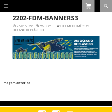
Procurar
SALTAR
PARA
2202-FDM-BANNERS3
O
CONTEÚDO
26/01/2022
960 × 250
O FILME DO MÊS: UM
OCEANO DE PLÁSTICO
Imagem anterior