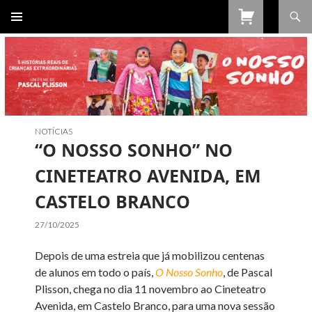
Procurar
SALTAR
PARA
O
CONTEÚDO
NOTÍCIAS
“O NOSSO SONHO” NO
CINETEATRO AVENIDA, EM
CASTELO BRANCO
27/10/2025
Depois de uma estreia que já mobilizou centenas
de alunos em todo o país,
O Nosso Sonho
, de Pascal
Plisson, chega no dia 11 novembro ao Cineteatro
Avenida, em Castelo Branco, para uma nova sessão