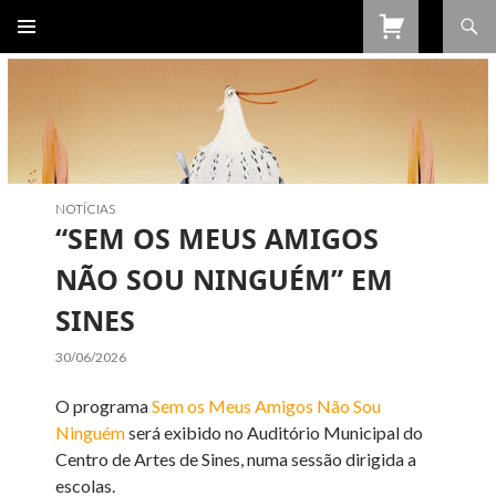
Procurar
SALTAR
PARA
O
CONTEÚDO
NOTÍCIAS
“SEM OS MEUS AMIGOS
NÃO SOU NINGUÉM” EM
SINES
30/06/2026
O programa
Sem os Meus Amigos Não Sou
Ninguém
será exibido no Auditório Municipal do
Centro de Artes de Sines, numa sessão dirigida a
escolas.