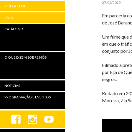
27/05/2025
VIDEOCLUBE
Em parceria co
LOJA
de José Baraho
CATÁLOGO
Um filme que d
em que o tráfi
conjunto por J
O QUE DIZEM SOBRE NÓS
Filmado a pret
por Eça de Quei
negros.
NOTÍCIAS
Rodado em 2022
PROGRAMAÇÃO E EVENTOS
Moreira, Zia S