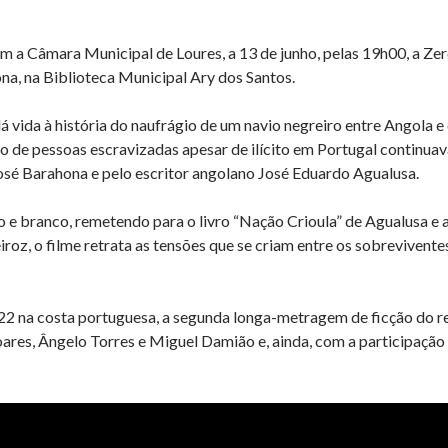
m a Câmara Municipal de Loures, a 13 de junho, pelas 19h00, a 
na, na Biblioteca Municipal Ary dos Santos.
á vida à história do naufrágio de um navio negreiro entre Angola e
co de pessoas escravizadas apesar de ilícito em Portugal continua
osé Barahona e pelo escritor angolano José Eduardo Agualusa.
o e branco, remetendo para o livro “Nação Crioula” de Agualusa e 
roz, o filme retrata as tensões que se criam entre os sobrevivente
 na costa portuguesa, a segunda longa-metragem de ficção do re
oares, Ângelo Torres e Miguel Damião e, ainda, com a participaçã