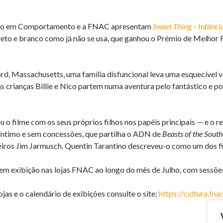
ero em Comportamento e a FNAC apresentam
Sweet Thing – Infânci
eto e branco como já não se usa, que ganhou o Prémio de Melhor F
, Massachusetts, uma família disfuncional leva uma esquecível vi
as crianças Billie e Nico partem numa aventura pelo fantástico e po
u o filme com os seus próprios filhos nos papéis principais — e o 
íntimo e sem concessões, que partilha o ADN de
Beasts of the Sout
eiros Jim Jarmusch. Quentin Tarantino descreveu-o como um dos f
 em exibição nas lojas FNAC ao longo do mês de Julho, com sessões 
ojas e o calendário de exibições consulte o site:
https://cultura.fna