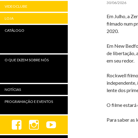
30/06/2026
VIDEOCLUBE
Em Julho, a Z
LOJA
filmado num pr
2020.
CATÁLOGO
Em New Bedford
de libertação, 
em seu redor.
O QUE DIZEM SOBRE NÓS
Rockwell filmo
independente, 
lente dos prim
NOTÍCIAS
PROGRAMAÇÃO E EVENTOS
O filme estará
Para saber as l