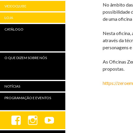
No âmbito das
VIDEOCLUBE
possibilidade 
LOJA
de uma oficina
CATÁLOGO
Nesta oficina,
através da téc
personagens e 
O QUE DIZEM SOBRE NÓS
As Oficinas Ze
propostas.
https://zeroe
NOTÍCIAS
PROGRAMAÇÃO E EVENTOS