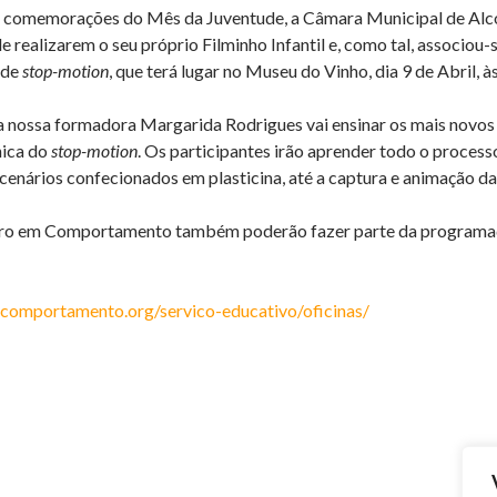
 comemorações do Mês da Juventude, a Câmara Municipal de Alcob
de realizarem o seu próprio Filminho Infantil e, como tal, associo
 de
stop-motion
, que terá lugar no Museu do Vinho, dia 9 de Abril, à
 a nossa formadora Margarida Rodrigues vai ensinar os mais nov
nica do
stop-motion
. Os participantes irão aprender todo o process
cenários confecionados em plasticina, até a captura e animação da
ro em Comportamento também poderão fazer parte da programação 
mcomportamento.org/servico-educativo/oficinas/