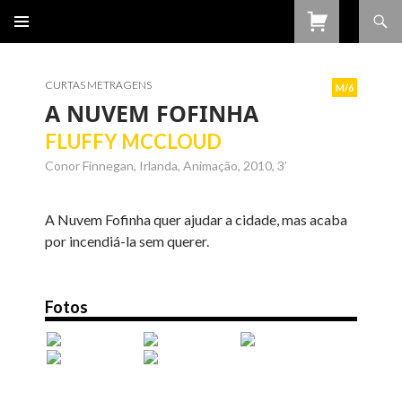
Procurar
SALTAR
PARA
O
CONTEÚDO
CURTAS METRAGENS
M/6
A NUVEM FOFINHA
FLUFFY MCCLOUD
Conor Finnegan, Irlanda, Animação, 2010, 3’
A Nuvem Fofinha quer ajudar a cidade, mas acaba
por incendiá-la sem querer.
Fotos