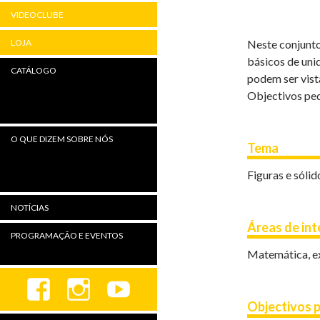
VIDEOCLUBE
Neste conjunto
LOJA
básicos de uni
CATÁLOGO
podem ser vist
Objectivos pe
O QUE DIZEM SOBRE NÓS
Tema
Figuras e sóli
NOTÍCIAS
Áreas de in
PROGRAMAÇÃO E EVENTOS
Matemática, ex
Objectivos 