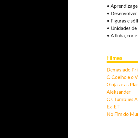
• Aprendizagem
• Desenvolver 
• Figuras e só
• Unidades de
• A linha, cor
Filmes
Demasiado Pri
O Coelho e o 
Ginjas e as Pl
Aleksander
Os Tumblies A
Ex-ET
No Fim do Mu