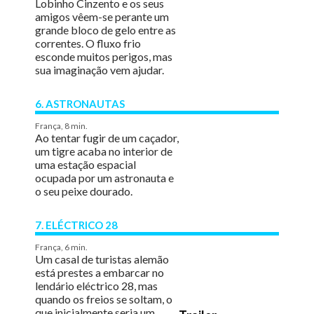
Lobinho Cinzento e os seus
amigos vêem-se perante um
grande bloco de gelo entre as
correntes. O fluxo frio
esconde muitos perigos, mas
sua imaginação vem ajudar.
6. ASTRONAUTAS
França, 8 min.
Ao tentar fugir de um caçador,
um tigre acaba no interior de
uma estação espacial
ocupada por um astronauta e
o seu peixe dourado.
7. ELÉCTRICO 28
França, 6 min.
Um casal de turistas alemão
está prestes a embarcar no
lendário eléctrico 28, mas
quando os freios se soltam, o
que inicialmente seria um