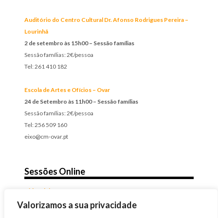
Auditório do Centro Cultural Dr. Afonso Rodrigues Pereira –
Lourinhã
2 de setembro às 15h00 – Sessão famílias
Sessão famílias: 2€/pessoa
Tel: 261 410 182
Escola de Artes e Ofícios – Ovar
24 de Setembro às 11h00 – Sessão famílias
Sessão famílias: 2€/pessoa
Tel: 256 509 160
eixo@cm-ovar.pt
Sessões Online
Videoclube Zero em Comportamento
A qualquer dia, a qualquer hora
Valorizamos a sua privacidade