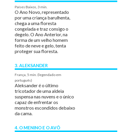
Países Baixos, 3 min.
O Ano Novo, representado
por uma criança barulhenta,
chega a uma floresta
congelada e traz consigo o
degelo. O Ano Anterior, na
forma de um velho homem
feito de neve e gelo, tenta
proteger sua floresta.
3. ALEKSANDER
França, 5 min. (legendado em
português)
Aleksander é o último
tricotador de uma aldeia
suspensa nas nuvens e o único
capaz de enfrentar os
monstros escondidos debaixo
da cama.
4. O MENINO E O AVÔ