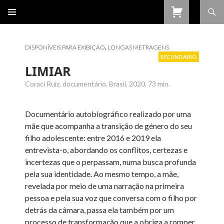
Procurar
SALTAR
PARA
O
CONTEÚDO
DISPONÍVEIS PARA EXIBIÇÃO
,
LONGAS METRAGENS
SECUNDÁRIO
LIMIAR
Coraci Ruiz, documentário, Brasil, 2020, 73 min.
Documentário autobiográfico realizado por uma
mãe que acompanha a transição de género do seu
filho adolescente: entre 2016 e 2019 ela
entrevista-o, abordando os conflitos, certezas e
incertezas que o perpassam, numa busca profunda
pela sua identidade. Ao mesmo tempo, a mãe,
revelada por meio de uma narração na primeira
pessoa e pela sua voz que conversa com o filho por
detrás da câmara, passa ela também por um
processo de transformação que a obriga a romper