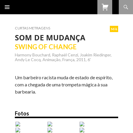
Procurar
SALTAR
PARA
O
CONTEÚDO
CURTAS METRAGENS
M/6
SOM DE MUDANÇA
SWING OF CHANGE
Harmony Bouchard, Raphaël Cenzi, Joakim Riedinger,
Andy Le Cocq, Animação, França, 2011, 6'
Um barbeiro racista muda de estado de espírito,
com a chegada de uma trompeta mágica à sua
barbearia.
Fotos