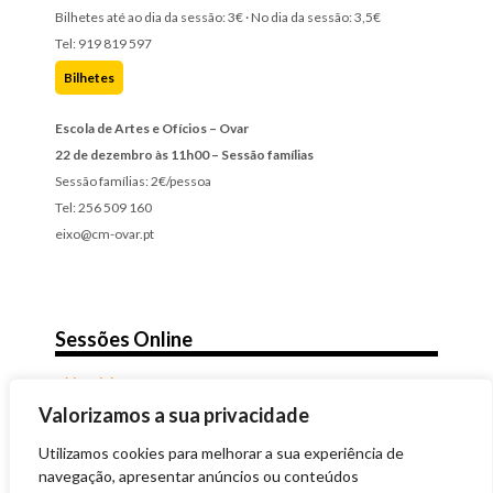
Bilhetes até ao dia da sessão: 3€ · No dia da sessão: 3,5€
Tel: 919 819 597
Bilhetes
Escola de Artes e Ofícios – Ovar
22 de dezembro às 11h00 – Sessão famílias
Sessão famílias: 2€/pessoa
Tel: 256 509 160
eixo@cm-ovar.pt
Sessões Online
Videoclube Zero em Comportamento
A qualquer dia, a qualquer hora
Valorizamos a sua privacidade
Utilizamos cookies para melhorar a sua experiência de
navegação, apresentar anúncios ou conteúdos