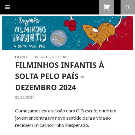
Procurar
SALTAR
PARA
O
CONTEÚDO
FILMINHOS INFANTIS
,
NOTÍCIAS
FILMINHOS INFANTIS À
SOLTA PELO PAÍS –
DEZEMBRO 2024
28/11/2024
Começamos esta sessão com
O Presente
, onde um
jovem encontra um novo sentido para a vida ao
receber um cachorrinho inesperado.