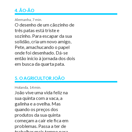
4. ÃO-ÃO
Alemanha, 7 min.
O desenho de um cãozinho de
três patas está triste e
sozinho. Para escapar da sua
solidão, cria um novo amigo,
Pete, amachucando o papel
onde foi desenhado. Dá-se
então início à jornada dos dois
em busca da quarta pata.
5. O AGRICULTOR JOÃO
Holanda, 14 min.
João vive uma vida feliz na
sua quinta com a vaca, a
galinha e a ovelha. Mas
quando os preços dos
produtos da sua quinta
começam a cair ele fica em
problemas. Passa a ter de
trabalhar mais tempo para