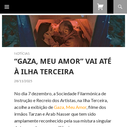
Procurar
SALTAR
PARA
O
CONTEÚDO
NOTÍCIAS
“GAZA, MEU AMOR” VAI ATÉ
À ILHA TERCEIRA
28/11/2025
No dia 7 dezembro, a Sociedade Filarmónica de
Instrução e Recreio dos Artistas, na Ilha Terceira,
acolhe a exibição de
Gaza, Meu Amor
, filme dos
irmãos Tarzan e Arab Nasser que tem sido
amplamente reconhecido pela sua mistura singular