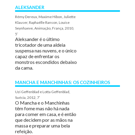
ALEKSANDER
Rémy Dereux, Maxime Hibon, Juliette
Klauser, Raphaëlle Ranson, Louise
Seynhaeve, Animação, França, 2010,
5’
Aleksander é o último
tricotador de uma aldeia
suspensa nas nuvens, e o único
capaz de enfrentar os
monstros escondidos debaixo
da cama.
MANCHA E MANCHINHAS: OS COZINHEIROS
Uzi Geffenblad e Lotta Geffenblad,
Suécia, 2012, 7′
O Mancha e o Manchinhas
têm fome mas não há nada
para comer em casa, e é então
que decidem por as mãos na
massa e preparar uma bela
refeição.