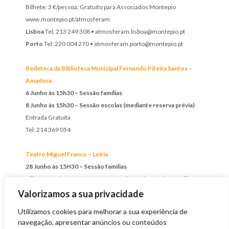
Bilhete: 3 €/pessoa; Gratuito para Associados Montepio
www.montepio.pt/atmosferam
Lisboa
Tel: 213 249 308 • atmosferam.lisboa@montepio.pt
Porto
Tel: 220 004 270 • atmosferam.porto@montepio.pt
Bedeteca da Biblioteca Municipal Fernando Piteira Santos –
Amadora
6 Junho às 15h30 – Sessão famílias
8 Junho às 15h30 – Sessão escolas (mediante reserva prévia)
Entrada Gratuita
Tel: 214 369 054
Teatro Miguel Franco – Leiria
28 Junho às 15H30
– Sessão famílias
Bilhete: 4 € /pessoa; 1€/pessoa portadores de vouchers Acilis
teatromfranco@teatrojlsilva.pt • Tel: 244 839 680
Valorizamos a sua privacidade
Utilizamos cookies para melhorar a sua experiência de
navegação, apresentar anúncios ou conteúdos