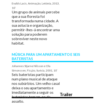
Evalds Lacis, Animação, Letónia, 2013,
10’
Um grupo de animais percebe
que a sua floresta foi
transformada numa cidade. A
sua astucia e organização,
permitir-lhes-á encontrar uma
solução para poderem
sobreviver neste novo
habitat.
MÚSICA PARA UM APARTAMENTO E SEIS
BATERISTAS
Johannes Stjarne Nilsson e Ola
Simonssen, Ficção, Suécia, 2001, 10′
Seis bateristas participam
num plano musical de ataque
nos subúrbios. Um velho casal
deixa o seu apartamento e
imediatamente a seguir os
Trailer
bateristas tomam-no de
assalto.