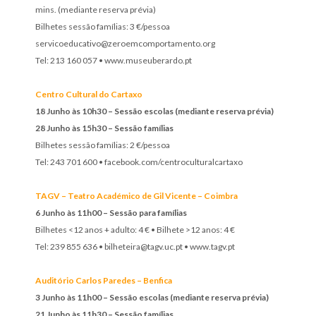
mins. (mediante reserva prévia)
Bilhetes sessão famílias: 3 €/pessoa
servicoeducativo@zeroemcomportamento.org
Tel: 213 160 057 • www.museuberardo.pt
Centro Cultural do Cartaxo
18 Junho às 10h30 – Sessão escolas (mediante reserva prévia)
28 Junho às 15h30 – Sessão famílias
Bilhetes sessão famílias: 2 €/pessoa
Tel: 243 701 600 • facebook.com/centroculturalcartaxo
TAGV – Teatro Académico de Gil Vicente – Coimbra
6 Junho às 11h00 – Sessão para famílias
Bilhetes <12 anos + adulto: 4 € • Bilhete >12 anos: 4 €
Tel: 239 855 636 • bilheteira@tagv.uc.pt • www.tagv.pt
Auditório Carlos Paredes – Benfica
3 Junho às 11h00 – Sessão escolas (mediante reserva prévia)
21 Junho às 11h30 – Sessão famílias