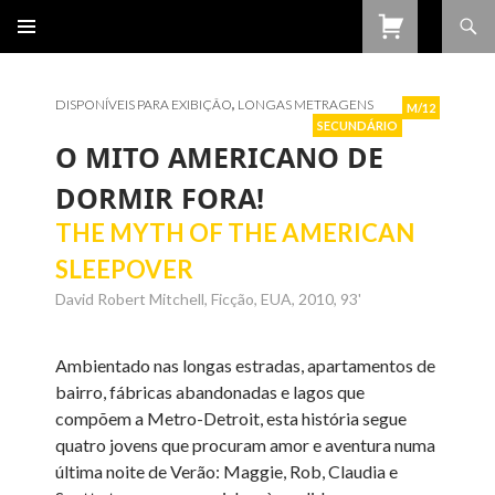
Procurar
SALTAR
PARA
O
CONTEÚDO
DISPONÍVEIS PARA EXIBIÇÃO
,
LONGAS METRAGENS
M/12
SECUNDÁRIO
O MITO AMERICANO DE
DORMIR FORA!
THE MYTH OF THE AMERICAN
SLEEPOVER
David Robert Mitchell, Ficção, EUA, 2010, 93'
Ambientado nas longas estradas, apartamentos de
bairro, fábricas abandonadas e lagos que
compõem a Metro-Detroit, esta história segue
quatro jovens que procuram amor e aventura numa
última noite de Verão: Maggie, Rob, Claudia e